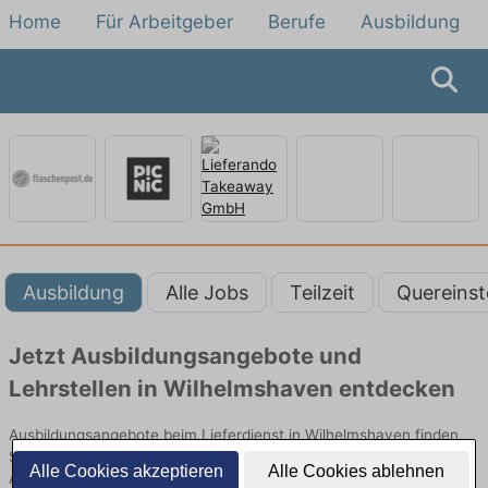
Home
Für Arbeitgeber
Berufe
Ausbildung
Ausbildung
Alle Jobs
Teilzeit
Quereinst
Jetzt Ausbildungsangebote und
Lehrstellen in Wilhelmshaven entdecken
Ausbildungsangebote beim Lieferdienst in Wilhelmshaven finden
Sie von namhaften Firmen. Entdecken Sie freie Optionen von Top-
Alle Cookies akzeptieren
Alle Cookies ablehnen
Arbeitgebern und bewerben Sie sich noch heute.