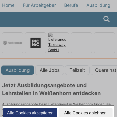
Home
Für Arbeitgeber
Berufe
Ausbildung
Ausbildung
Alle Jobs
Teilzeit
Quereinst
Jetzt Ausbildungsangebote und
Lehrstellen in Weißenhorn entdecken
Ausbildungsangebote beim Lieferdienst in Weißenhorn finden Sie
von namhaften Firmen. Entdecken Sie freie Optionen von Top-
Alle Cookies akzeptieren
Alle Cookies ablehnen
Arbeitgebern und bewerben Sie sich noch heute.