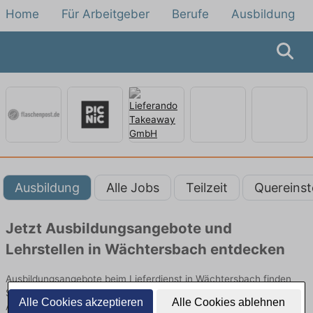
Home
Für Arbeitgeber
Berufe
Ausbildung
Ausbildung
Alle Jobs
Teilzeit
Quereinst
Jetzt Ausbildungsangebote und
Lehrstellen in Wächtersbach entdecken
Ausbildungsangebote beim Lieferdienst in Wächtersbach finden
Sie von namhaften Firmen. Entdecken Sie freie Optionen von Top-
Alle Cookies akzeptieren
Alle Cookies ablehnen
Arbeitgebern und bewerben Sie sich noch heute.