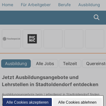
Home
Für Arbeitgeber
Berufe
Ausbildung
Ausbildung
Alle Jobs
Teilzeit
Quereinst
Jetzt Ausbildungsangebote und
Lehrstellen in Stadtoldendorf entdecken
Ausbildungsangebote beim Lieferdienst in Stadtoldendorf finden
Sie von namhaften Firmen. Entdecken Sie freie Optionen von Top-
Alle Cookies akzeptieren
Alle Cookies ablehnen
Arbeitgebern und bewerben Sie sich noch heute.