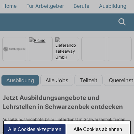
Home
Für Arbeitgeber
Berufe
Ausbildung
Ausbildung
Alle Jobs
Teilzeit
Quereinst
Jetzt Ausbildungsangebote und
Lehrstellen in Schwarzenbek entdecken
Ausbildungsangebote beim Lieferdienst in Schwarzenbek finden
Sie von namhaften Firmen. Entdecken Sie freie Optionen von Top-
Alle Cookies akzeptieren
Alle Cookies ablehnen
Arbeitgebern und bewerben Sie sich noch heute.