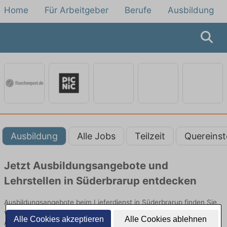
Home
Für Arbeitgeber
Berufe
Ausbildung
Ausbildung
Alle Jobs
Teilzeit
Quereinst
Jetzt Ausbildungsangebote und
Lehrstellen in Süderbrarup entdecken
Ausbildungsangebote beim Lieferdienst in Süderbrarup finden Sie
von namhaften Firmen. Entdecken Sie freie Optionen von Top-
Alle Cookies akzeptieren
Alle Cookies ablehnen
Arbeitgebern und bewerben Sie sich noch heute.