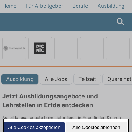
Home
Für Arbeitgeber
Berufe
Ausbildung
Ausbildung
Alle Jobs
Teilzeit
Quereinst
Jetzt Ausbildungsangebote und
Lehrstellen in Erfde entdecken
Ausbildungsangebote beim Lieferdienst in Erfde finden Sie von
namhaften Firmen. Entdecken Sie freie Optionen von Top-
Alle Cookies akzeptieren
Alle Cookies ablehnen
Arbeitgebern und bewerben Sie sich noch heute.