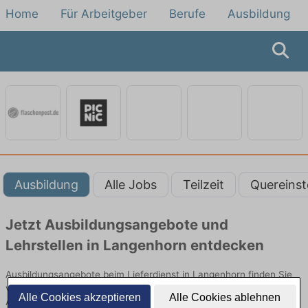
Home
Für Arbeitgeber
Berufe
Ausbildung
Ausbildung
Alle Jobs
Teilzeit
Quereinst
Jetzt Ausbildungsangebote und
Lehrstellen in Langenhorn entdecken
Ausbildungsangebote beim Lieferdienst in Langenhorn finden Sie
von namhaften Firmen. Entdecken Sie freie Optionen von Top-
Alle Cookies akzeptieren
Alle Cookies ablehnen
Arbeitgebern und bewerben Sie sich noch heute.