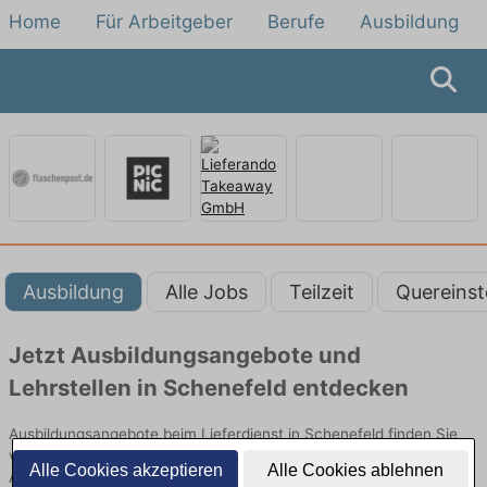
Home
Für Arbeitgeber
Berufe
Ausbildung
Ausbildung
Alle Jobs
Teilzeit
Quereinst
Jetzt Ausbildungsangebote und
Lehrstellen in Schenefeld entdecken
Ausbildungsangebote beim Lieferdienst in Schenefeld finden Sie
von namhaften Firmen. Entdecken Sie freie Optionen von Top-
Alle Cookies akzeptieren
Alle Cookies ablehnen
Arbeitgebern und bewerben Sie sich noch heute.