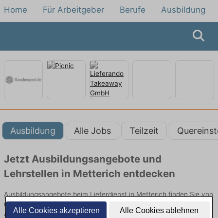
Home
Für Arbeitgeber
Berufe
Ausbildung
Ausbildung
Alle Jobs
Teilzeit
Quereinst
Jetzt Ausbildungsangebote und
Lehrstellen in Metterich entdecken
Ausbildungsangebote beim Lieferdienst in Metterich finden Sie von
namhaften Firmen. Entdecken Sie freie Optionen von Top-
Alle Cookies akzeptieren
Alle Cookies ablehnen
Arbeitgebern und bewerben Sie sich noch heute.