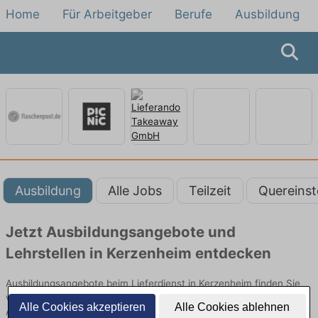
Home
Für Arbeitgeber
Berufe
Ausbildung
Ausbildung
Alle Jobs
Teilzeit
Quereinst
Jetzt Ausbildungsangebote und
Lehrstellen in Kerzenheim entdecken
Ausbildungsangebote beim Lieferdienst in Kerzenheim finden Sie
von namhaften Firmen. Entdecken Sie freie Optionen von Top-
Alle Cookies akzeptieren
Alle Cookies ablehnen
Arbeitgebern und bewerben Sie sich noch heute.