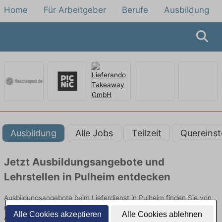
Home
Für Arbeitgeber
Berufe
Ausbildung
Ausbildung
Alle Jobs
Teilzeit
Quereinst
Jetzt Ausbildungsangebote und
Lehrstellen in Pulheim entdecken
Ausbildungsangebote beim Lieferdienst in Pulheim finden Sie von
namhaften Firmen. Entdecken Sie freie Optionen von Top-
Alle Cookies akzeptieren
Alle Cookies ablehnen
Arbeitgebern und bewerben Sie sich noch heute.