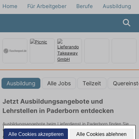
Home
Für Arbeitgeber
Berufe
Ausbildung
Ausbildung
Alle Jobs
Teilzeit
Quereinst
Jetzt Ausbildungsangebote und
Lehrstellen in Paderborn entdecken
Ausbildungsangebote beim Lieferdienst in Paderborn finden Sie
von namhaften Firmen. Entdecken Sie freie Optionen von Top-
Alle Cookies akzeptieren
Alle Cookies ablehnen
Arbeitgebern und bewerben Sie sich noch heute.