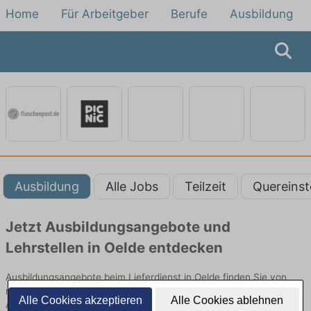
Home
Für Arbeitgeber
Berufe
Ausbildung
Ausbildung
Alle Jobs
Teilzeit
Quereinst
Jetzt Ausbildungsangebote und
Lehrstellen in Oelde entdecken
Ausbildungsangebote beim Lieferdienst in Oelde finden Sie von
namhaften Firmen. Entdecken Sie freie Optionen von Top-
Alle Cookies akzeptieren
Alle Cookies ablehnen
Arbeitgebern und bewerben Sie sich noch heute.