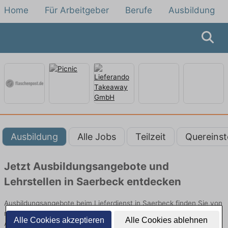
Home
Für Arbeitgeber
Berufe
Ausbildung
Ausbildung
Alle Jobs
Teilzeit
Quereinst
Jetzt Ausbildungsangebote und
Lehrstellen in Saerbeck entdecken
Ausbildungsangebote beim Lieferdienst in Saerbeck finden Sie von
namhaften Firmen. Entdecken Sie freie Optionen von Top-
Alle Cookies akzeptieren
Alle Cookies ablehnen
Arbeitgebern und bewerben Sie sich noch heute.