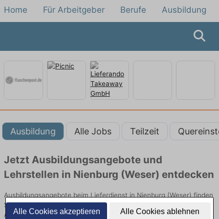
Home
Für Arbeitgeber
Berufe
Ausbildung
Ausbildung
Alle Jobs
Teilzeit
Quereinst
Jetzt Ausbildungsangebote und
Lehrstellen in Nienburg (Weser) entdecken
Ausbildungsangebote beim Lieferdienst in Nienburg (Weser) finden
Sie von namhaften Firmen. Entdecken Sie freie Optionen von Top-
Alle Cookies akzeptieren
Alle Cookies ablehnen
Arbeitgebern und bewerben Sie sich noch heute.