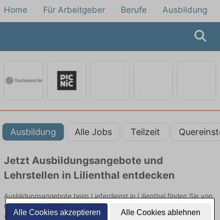
Home
Für Arbeitgeber
Berufe
Ausbildung
Ausbildung
Alle Jobs
Teilzeit
Quereinst
Jetzt Ausbildungsangebote und
Lehrstellen in Lilienthal entdecken
Ausbildungsangebote beim Lieferdienst in Lilienthal finden Sie von
namhaften Firmen. Entdecken Sie freie Optionen von Top-
Alle Cookies akzeptieren
Alle Cookies ablehnen
Arbeitgebern und bewerben Sie sich noch heute.