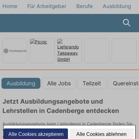
Home
Für Arbeitgeber
Berufe
Ausbildung
Ausbildung
Alle Jobs
Teilzeit
Quereinst
Jetzt Ausbildungsangebote und
Lehrstellen in Cadenberge entdecken
Ausbildungsangebote beim Lieferdienst in Cadenberge finden Sie
von namhaften Firmen. Entdecken Sie freie Optionen von Top-
Alle Cookies akzeptieren
Alle Cookies ablehnen
Arbeitgebern und bewerben Sie sich noch heute.