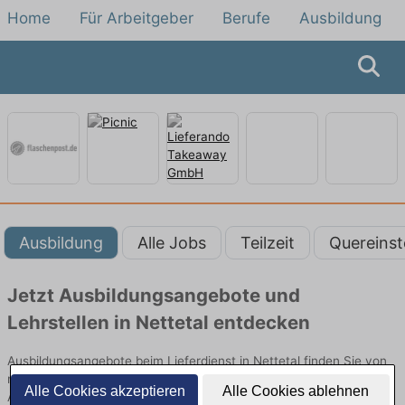
Home
Für Arbeitgeber
Berufe
Ausbildung
Ausbildung
Alle Jobs
Teilzeit
Quereinst
Jetzt Ausbildungsangebote und
Lehrstellen in Nettetal entdecken
Ausbildungsangebote beim Lieferdienst in Nettetal finden Sie von
namhaften Firmen. Entdecken Sie freie Optionen von Top-
Alle Cookies akzeptieren
Alle Cookies ablehnen
Arbeitgebern und bewerben Sie sich noch heute.