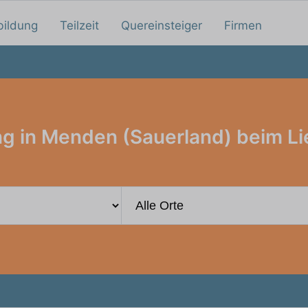
bildung
Teilzeit
Quereinsteiger
Firmen
g in Menden (Sauerland) beim Li