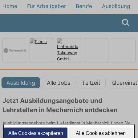
Home
Für Arbeitgeber
Berufe
Ausbildung
Ausbildung
Alle Jobs
Teilzeit
Quereinst
Jetzt Ausbildungsangebote und
Lehrstellen in Mechernich entdecken
Ausbildungsangebote beim Lieferdienst in Mechernich finden Sie
von namhaften Firmen. Entdecken Sie freie Optionen von Top-
Alle Cookies akzeptieren
Alle Cookies ablehnen
Arbeitgebern und bewerben Sie sich noch heute.