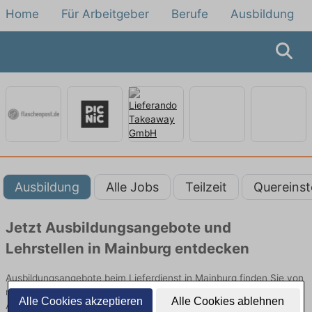
Home
Für Arbeitgeber
Berufe
Ausbildung
Ausbildung
Alle Jobs
Teilzeit
Quereinst
Jetzt Ausbildungsangebote und
Lehrstellen in Mainburg entdecken
Ausbildungsangebote beim Lieferdienst in Mainburg finden Sie von
namhaften Firmen. Entdecken Sie freie Optionen von Top-
Alle Cookies akzeptieren
Alle Cookies ablehnen
Arbeitgebern und bewerben Sie sich noch heute.