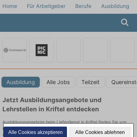
Home
Für Arbeitgeber
Berufe
Ausbildung
Ausbildung
Alle Jobs
Teilzeit
Quereinst
Jetzt Ausbildungsangebote und
Lehrstellen in Kriftel entdecken
Ausbildungsangebote beim Lieferdienst in Kriftel finden Sie von
namhaften Firmen. Entdecken Sie freie Optionen von Top-
Alle Cookies akzeptieren
Alle Cookies ablehnen
Arbeitgebern und bewerben Sie sich noch heute.