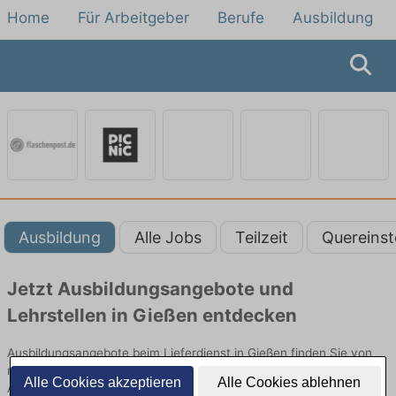
Home
Für Arbeitgeber
Berufe
Ausbildung
Ausbildung
Alle Jobs
Teilzeit
Quereinst
Jetzt Ausbildungsangebote und
Lehrstellen in Gießen entdecken
Ausbildungsangebote beim Lieferdienst in Gießen finden Sie von
namhaften Firmen. Entdecken Sie freie Optionen von Top-
Alle Cookies akzeptieren
Alle Cookies ablehnen
Arbeitgebern und bewerben Sie sich noch heute.