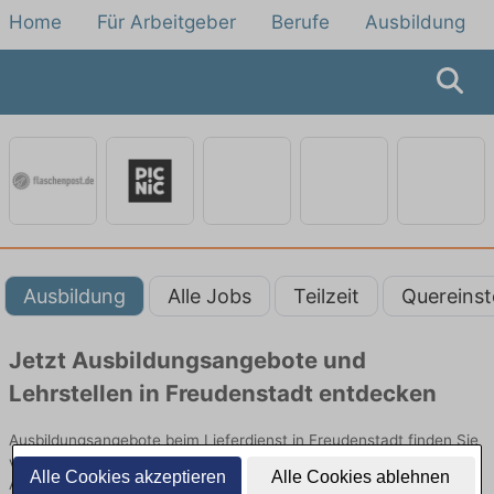
Home
Für Arbeitgeber
Berufe
Ausbildung
Ausbildung
Alle Jobs
Teilzeit
Quereinst
Jetzt Ausbildungsangebote und
Lehrstellen in Freudenstadt entdecken
Ausbildungsangebote beim Lieferdienst in Freudenstadt finden Sie
von namhaften Firmen. Entdecken Sie freie Optionen von Top-
Alle Cookies akzeptieren
Alle Cookies ablehnen
Arbeitgebern und bewerben Sie sich noch heute.