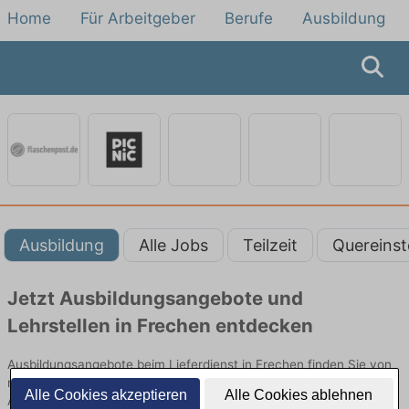
Home
Für Arbeitgeber
Berufe
Ausbildung
Ausbildung
Alle Jobs
Teilzeit
Quereinst
Jetzt Ausbildungsangebote und
Lehrstellen in Frechen entdecken
Ausbildungsangebote beim Lieferdienst in Frechen finden Sie von
namhaften Firmen. Entdecken Sie freie Optionen von Top-
Alle Cookies akzeptieren
Alle Cookies ablehnen
Arbeitgebern und bewerben Sie sich noch heute.