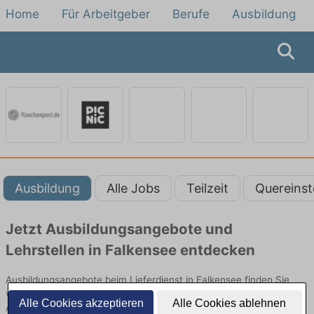
Home
Für Arbeitgeber
Berufe
Ausbildung
Ausbildung
Alle Jobs
Teilzeit
Quereinst
Jetzt Ausbildungsangebote und
Lehrstellen in Falkensee entdecken
Ausbildungsangebote beim Lieferdienst in Falkensee finden Sie
von namhaften Firmen. Entdecken Sie freie Optionen von Top-
Alle Cookies akzeptieren
Alle Cookies ablehnen
Arbeitgebern und bewerben Sie sich noch heute.