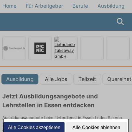
Home
Für Arbeitgeber
Berufe
Ausbildung
Ausbildung
Alle Jobs
Teilzeit
Quereinst
Jetzt Ausbildungsangebote und
Lehrstellen in Essen entdecken
Ausbildungsangebote beim Lieferdienst in Essen finden Sie von
namhaften Firmen. Entdecken Sie freie Optionen von Top-
Alle Cookies akzeptieren
Alle Cookies ablehnen
Arbeitgebern und bewerben Sie sich noch heute.