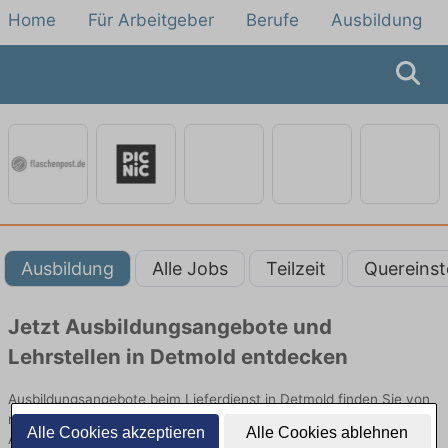
Home
Für Arbeitgeber
Berufe
Ausbildung
Ausbildung
Alle Jobs
Teilzeit
Quereinst
Jetzt Ausbildungsangebote und
Lehrstellen in Detmold entdecken
Ausbildungsangebote beim Lieferdienst in Detmold finden Sie von
namhaften Firmen. Entdecken Sie freie Optionen von Top-
Alle Cookies akzeptieren
Alle Cookies ablehnen
Arbeitgebern und bewerben Sie sich noch heute.