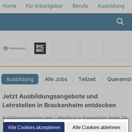
Home
Für Arbeitgeber
Berufe
Ausbildung
Ausbildung
Alle Jobs
Teilzeit
Quereinst
Jetzt Ausbildungsangebote und
Lehrstellen in Brackenheim entdecken
Ausbildungsangebote beim Lieferdienst in Brackenheim finden Sie
von namhaften Firmen. Entdecken Sie freie Optionen von Top-
Alle Cookies akzeptieren
Alle Cookies ablehnen
Arbeitgebern und bewerben Sie sich noch heute.