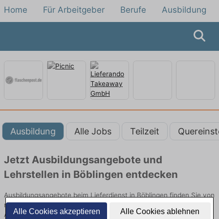
Home
Für Arbeitgeber
Berufe
Ausbildung
Ausbildung
Alle Jobs
Teilzeit
Quereinst
Jetzt Ausbildungsangebote und
Lehrstellen in Böblingen entdecken
Ausbildungsangebote beim Lieferdienst in Böblingen finden Sie von
namhaften Firmen. Entdecken Sie freie Optionen von Top-
Alle Cookies akzeptieren
Alle Cookies ablehnen
Arbeitgebern und bewerben Sie sich noch heute.