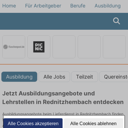
Home
Für Arbeitgeber
Berufe
Ausbildung
Ausbildung
Alle Jobs
Teilzeit
Quereinst
Jetzt Ausbildungsangebote und
Lehrstellen in Rednitzhembach entdecken
Ausbildungsangebote beim Lieferdienst in Rednitzhembach finden
Sie von namhaften Firmen. Entdecken Sie freie Optionen von Top-
Alle Cookies akzeptieren
Alle Cookies ablehnen
Arbeitgebern und bewerben Sie sich noch heute.