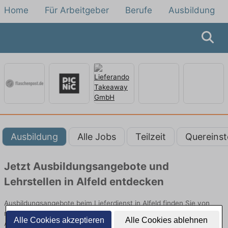
Home
Für Arbeitgeber
Berufe
Ausbildung
Ausbildung
Alle Jobs
Teilzeit
Quereinst
Jetzt Ausbildungsangebote und
Lehrstellen in Alfeld entdecken
Ausbildungsangebote beim Lieferdienst in Alfeld finden Sie von
namhaften Firmen. Entdecken Sie freie Optionen von Top-
Alle Cookies akzeptieren
Alle Cookies ablehnen
Arbeitgebern und bewerben Sie sich noch heute.