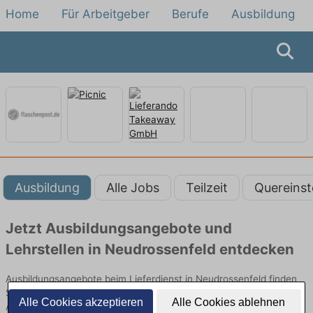
Home
Für Arbeitgeber
Berufe
Ausbildung
Ausbildung
Alle Jobs
Teilzeit
Quereinst
Jetzt Ausbildungsangebote und
Lehrstellen in Neudrossenfeld entdecken
Ausbildungsangebote beim Lieferdienst in Neudrossenfeld finden
Sie von namhaften Firmen. Entdecken Sie freie Optionen von Top-
Alle Cookies akzeptieren
Alle Cookies ablehnen
Arbeitgebern und bewerben Sie sich noch heute.