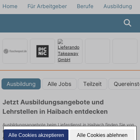
Home
Für Arbeitgeber
Berufe
Ausbildung
Ausbildung
Alle Jobs
Teilzeit
Quereinst
Jetzt Ausbildungsangebote und
Lehrstellen in Haibach entdecken
Ausbildungsangebote beim Lieferdienst in Haibach finden Sie von
namhaften Firmen. Entdecken Sie freie Optionen von Top-
Alle Cookies akzeptieren
Alle Cookies ablehnen
Arbeitgebern und bewerben Sie sich noch heute.