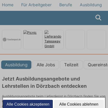
Home
Für Arbeitgeber
Berufe
Ausbildung
Ausbildung
Alle Jobs
Teilzeit
Quereinst
Jetzt Ausbildungsangebote und
Lehrstellen in Dörzbach entdecken
Ausbildungsangebote beim Lieferdienst in Dörzbach finden Sie von
namhaften Firmen. Entdecken Sie freie Optionen von Top-
Alle Cookies akzeptieren
Alle Cookies ablehnen
Arbeitgebern und bewerben Sie sich noch heute.