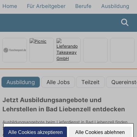
Home
Für Arbeitgeber
Berufe
Ausbildung
Ausbildung
Alle Jobs
Teilzeit
Quereinst
Jetzt Ausbildungsangebote und
Lehrstellen in Bad Liebenzell entdecken
Ausbildungsangebote beim Lieferdienst in Bad Liebenzell finden
Sie von namhaften Firmen. Entdecken Sie freie Optionen von Top-
Alle Cookies akzeptieren
Alle Cookies ablehnen
Arbeitgebern und bewerben Sie sich noch heute.