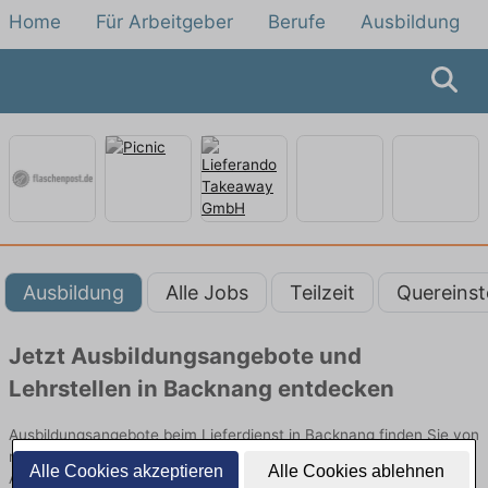
Home
Für Arbeitgeber
Berufe
Ausbildung
Ausbildung
Alle Jobs
Teilzeit
Quereinst
Jetzt Ausbildungsangebote und
Lehrstellen in Backnang entdecken
Ausbildungsangebote beim Lieferdienst in Backnang finden Sie von
namhaften Firmen. Entdecken Sie freie Optionen von Top-
Alle Cookies akzeptieren
Alle Cookies ablehnen
Arbeitgebern und bewerben Sie sich noch heute.