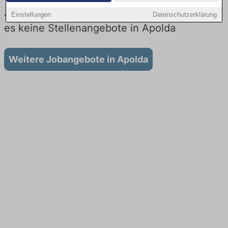
Jobs beim Lieferdienst in Apolda: Aktuell gibt
Einstellungen
Datenschutzerklärung
es keine Stellenangebote in Apolda
Weitere Jobangebote in Apolda