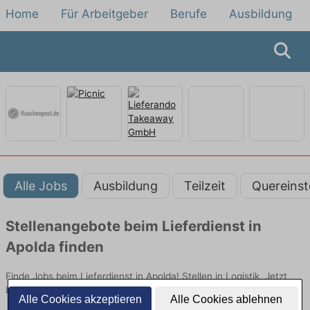
Home
Für Arbeitgeber
Berufe
Ausbildung
Alle Jobs
Ausbildung
Teilzeit
Quereinst
Stellenangebote beim Lieferdienst in
Apolda finden
Finde Jobs beim Lieferdienst in Apolda! Stellen in Logistik. Jetzt
bewerben!
Alle Cookies akzeptieren
Alle Cookies ablehnen